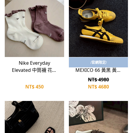
立即選購
立即選購
Nike Everyday
Onitsuka Tiger
/官網限定/
Elevated 中筒襪 花邊
MEXICO 66 黃黑 黃色
襪子 白色 棕色 (2雙/組)
復古休閒鞋 薄底 男女
NT$ 4980
IH8621-903
鞋 1183C102-751
NT$
450
NT$
4680