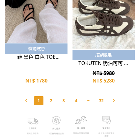
立即選購
立即選購
CROCS MIAMI 指環拖
/官網限定/
Onitsuka Tiger
/官網限定/
鞋 黑色 白色 TOE
TOKUTEN 奶油可可 復
LOOP SANDAL 邁阿密
古 德訓鞋 1183A907-
拖鞋 夾腳拖
NT$ 5980
101
NT$
1780
NT$
5280
1
2
3
4
32