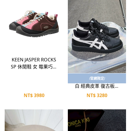
立即選購
KEEN JASPER ROCKS
SP 休閒鞋 女 莓果巧克
立即選購
力 咖啡/桃紅/天空藍
ASICS JAPAN S 全黑 黑
/官網限定/
1032171
白 經典皮革 復古板鞋
休閒鞋 低筒 男女鞋
NT$
3980
NT$
3280
1203A033-001