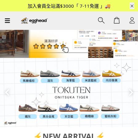
加入會員全站滿$3000「 7-11免運 」🚚
Cart
TEN
包包掛飾💕
🍎HELLOKITTY
韓國限定
⚡NEW ARRIVAL⚡