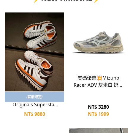
立即選購
零碼優惠💥Mizuno
Racer ADV 灰米白 奶油
立即選購
底 復古休閒鞋 戶外機
CLOT x adidas
/官網限定/
能 慢跑鞋 男女同款
Originals Superstar
D1GH241209
NT$ 3280
Ex Orange B Coffee 白
NT$
9880
NT$
1999
棕橘 鋸齒厚底 樂福流
蘇 KK1388